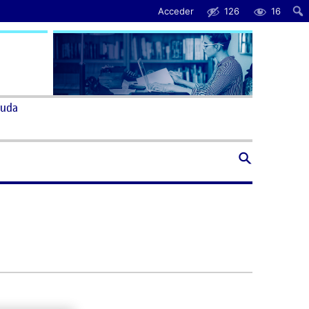
Acceder
126
16
uda