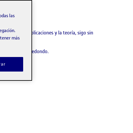
odas las
vegación.
pese a las explicaciones y la teoría, sigo sin
obtener más
mage.
caso un jarrón redondo.
rar