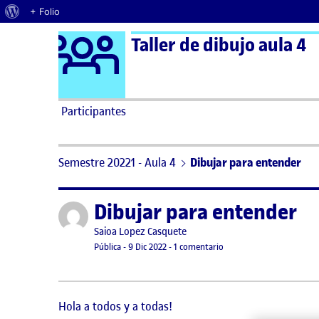
Acerca de WordPress
+ Folio
Logo Ágora
Taller de dibujo aula 4
Saltar al contenido
Participantes
Semestre 20221 - Aula 4
Dibujar para entender
Dibujar para entender
Publicado por
Publicado por
Saioa Lopez Casquete
Visibilidad:
Fecha de publicación
9 diciembre, 2022 11:21 pm
en Dibujar para entender
Pública
-
9 Dic 2022
-
1 comentario
Hola a todos y a todas!