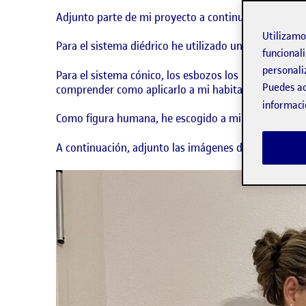
Adjunto parte de mi proyecto a continuación:
Utilizam
Para el sistema diédrico he utilizado un lápiz blanc
funcionali
personali
Para el sistema cónico, los esbozos los he realizado 
Puedes ac
comprender como aplicarlo a mi habitación. No obsta
informaci
Como figura humana, he escogido a mi hermana y la f
A continuación, adjunto las imágenes de la habitació