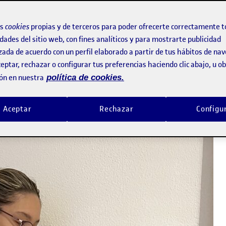
os
cookies
propias y de terceros para poder ofrecerte correctamente t
o y una cartulina negra de 33,8cm de ancho y 23,9cm de alto.
dades del sitio web, con fines analíticos y para mostrarte publicidad
zada de acuerdo con un perfil elaborado a partir de tus hábitos de na
a papel normal Din A4, porque estoy teniendo más complicaciones, 
eptar, rechazar o configurar tus preferencias haciendo clic abajo, u 
nte, el material que utilizaré es uno con texturas y de más gra
ón en nuestra
política de cookies.
otografía que he hecho es interactuando con el objeto, en este 
n, objeto y figura humana.
Aceptar
Rechazar
Configu